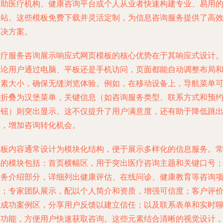
帮助医疗机构、健康咨询平台或个人从业者快速构建专业、易用
网站。这些模板免费下载并灵活定制，为信息咨询服务提供了高
解决方案。
医疗服务咨询展示响应式网页模板的核心优势在于其响应式设计
无论用户通过电脑、平板还是手机访问，页面都能自动调整布局
元素大小，确保无缝浏览体验。例如，在移动设备上，导航菜单
能折叠为汉堡菜单，关键信息（如咨询服务类型、联系方式和预
按钮）则突出显示。这不仅提升了用户满意度，还有助于降低跳
率，增加咨询转化机会。
模板内容通常设计为模块化结构，便于展示多样化的信息服务。
见的模块包括：首页横幅区，用于突出医疗咨询主题和关键口号
服务介绍部分，详细列出健康评估、在线问诊、健康教育等咨询
目；专家团队展示，配以个人简介和资质，增强可信度；客户评
或成功案例区，分享用户反馈以建立信任；以及联系表单和实时
天功能，方便用户快速获取咨询。这些元素结合清晰的视觉设计