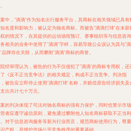
元。
该案中，“滴滴”作为知名出行服务平台，其商标在相关领域已具有
高知名度和影响力，被认定为驰名商标。而被告“滴滴打球”在未获
授权的情况下，在其提供的运动场馆预订、赛事组织等与信息咨
务相关的业务中使用了“滴滴”字样，容易导致公众误认为其与“滴
”品牌存在关联，从而攀附“滴滴”商标的商誉。
法院经审理认为，被告的行为不仅侵犯了“滴滴”的商标专用权，还
反了《反不正当竞争法》的相关规定，构成不正当竞争。判决指
出，被告应立即停止使用“滴滴打球”名称，并赔偿原告经济损失及
理支出共计七十万元。
此案的判决体现了司法对驰名商标的强有力保护，同时也警示市
经营者应遵守诚信原则，避免通过攀附他人知名商标获取不正当
益。对于信息咨询服务等新兴行业而言，规范商标使用行为，尊
知识产权，是维护市场公平竞争秩序的重要基础。