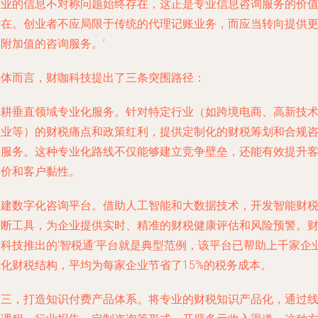
行业的信息不对称问题始终存在，这正是专业信息咨询服务的价
所在。创业者不应局限于传统的代理记账业务，而应当转向提供
附加值的咨询服务。’
具体而言，财咖科技提出了三条突围路径：
深耕垂直领域专业化服务。针对特定行业（如跨境电商、高新技
企业等）的财税痛点和政策红利，提供定制化的财税筹划和合规
询服务。这种专业化路线不仅能够建立竞争壁垒，还能有效提升
单价和客户黏性。
构建数字化咨询平台。借助人工智能和大数据技术，开发智能财
诊断工具，为企业提供实时、精准的财税健康评估和风险预警。
咖科技推出的‘智税通’平台就是典型范例，该平台已帮助上千家企
优化财税结构，平均为每家企业节省了15%的税务成本。
第三，打造知识付费产品体系。将专业的财税知识产品化，通过