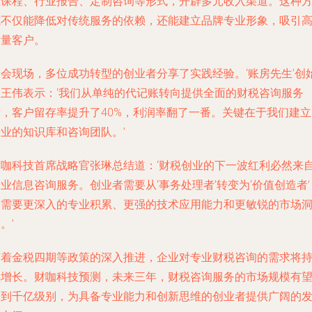
上课程、行业报告、定制咨询等形式，开辟多元收入渠道。这种
式不仅能降低对传统服务的依赖，还能建立品牌专业形象，吸引
质量客户。
峰会现场，多位成功转型的创业者分享了实践经验。‘账房先生’创
人王伟表示：‘我们从单纯的代记账转向提供全面的财税咨询服务
后，客户留存率提升了40%，利润率翻了一番。关键在于我们建立
业的知识库和咨询团队。’
财咖科技首席战略官张琳总结道：‘财税创业的下一波红利必然来
业信息咨询服务。创业者需要从‘事务处理者’转变为‘价值创造者’
这需要更深入的专业积累、更强的技术应用能力和更敏锐的市场
。’
随着金税四期等政策的深入推进，企业对专业财税咨询的需求将
续增长。财咖科技预测，未来三年，财税咨询服务的市场规模有
达到千亿级别，为具备专业能力和创新思维的创业者提供广阔的