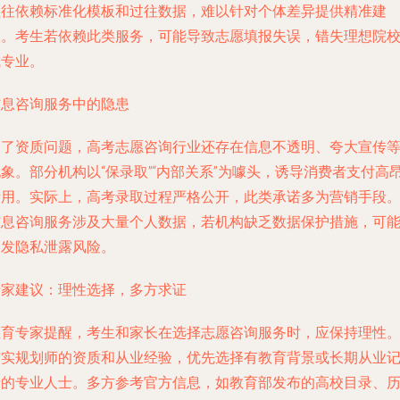
往往依赖标准化模板和过往数据，难以针对个体差异提供精准建
议。考生若依赖此类服务，可能导致志愿填报失误，错失理想院
或专业。
信息咨询服务中的隐患
除了资质问题，高考志愿咨询行业还存在信息不透明、夸大宣传
象。部分机构以“保录取”“内部关系”为噱头，诱导消费者支付高
费用。实际上，高考录取过程严格公开，此类承诺多为营销手段
信息咨询服务涉及大量个人数据，若机构缺乏数据保护措施，可
引发隐私泄露风险。
专家建议：理性选择，多方求证
教育专家提醒，考生和家长在选择志愿咨询服务时，应保持理性
核实规划师的资质和从业经验，优先选择有教育背景或长期从业
录的专业人士。多方参考官方信息，如教育部发布的高校目录、