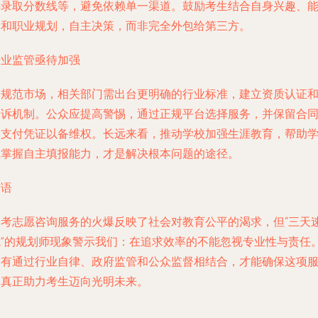
年录取分数线等，避免依赖单一渠道。鼓励考生结合自身兴趣、
力和职业规划，自主决策，而非完全外包给第三方。
行业监管亟待加强
为规范市场，相关部门需出台更明确的行业标准，建立资质认证
投诉机制。公众应提高警惕，通过正规平台选择服务，并保留合
和支付凭证以备维权。长远来看，推动学校加强生涯教育，帮助
生掌握自主填报能力，才是解决根本问题的途径。
结语
高考志愿咨询服务的火爆反映了社会对教育公平的渴求，但“三天
成”的规划师现象警示我们：在追求效率的不能忽视专业性与责任
只有通过行业自律、政府监管和公众监督相结合，才能确保这项
务真正助力考生迈向光明未来。