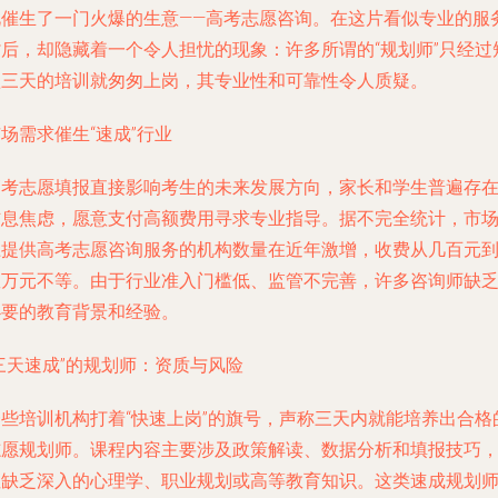
此催生了一门火爆的生意——高考志愿咨询。在这片看似专业的服
背后，却隐藏着一个令人担忧的现象：许多所谓的“规划师”只经过
短三天的培训就匆匆上岗，其专业性和可靠性令人质疑。
场需求催生“速成”行业
高考志愿填报直接影响考生的未来发展方向，家长和学生普遍存
信息焦虑，愿意支付高额费用寻求专业指导。据不完全统计，市
上提供高考志愿咨询服务的机构数量在近年激增，收费从几百元
数万元不等。由于行业准入门槛低、监管不完善，许多咨询师缺
必要的教育背景和经验。
三天速成”的规划师：资质与风险
一些培训机构打着“快速上岗”的旗号，声称三天内就能培养出合格
志愿规划师。课程内容主要涉及政策解读、数据分析和填报技巧
但缺乏深入的心理学、职业规划或高等教育知识。这类速成规划