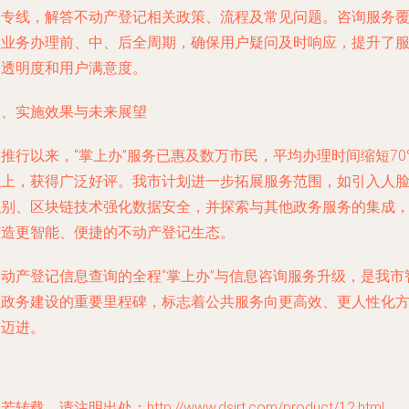
工专线，解答不动产登记相关政策、流程及常见问题。咨询服务
盖业务办理前、中、后全周期，确保用户疑问及时响应，提升了
务透明度和用户满意度。
三、实施效果与未来展望
推行以来，“掌上办”服务已惠及数万市民，平均办理时间缩短70
以上，获得广泛好评。我市计划进一步拓展服务范围，如引入人
识别、区块链技术强化数据安全，并探索与其他政务服务的集成
打造更智能、便捷的不动产登记生态。
不动产登记信息查询的全程“掌上办”与信息咨询服务升级，是我市
慧政务建设的重要里程碑，标志着公共服务向更高效、更人性化
向迈进。
若转载，请注明出处：http://www.dsjrt.com/product/12.html