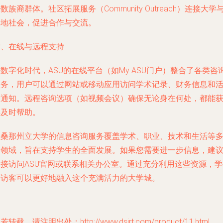
数族裔群体。社区拓展服务（Community Outreach）连接大学
当地社会，促进合作与交流。
六、在线与远程支持
数字化时代，ASU的在线平台（如My ASU门户）整合了各类咨
服务，用户可以通过网站或移动应用访问学术记录、财务信息和
动通知。远程咨询选项（如视频会议）确保无论身在何处，都能
得及时帮助。
亚桑那州立大学的信息咨询服务覆盖学术、职业、技术和生活等
个领域，旨在支持学生的全面发展。如果您需要进一步信息，建
直接访问ASU官网或联系相关办公室。通过充分利用这些资源，学
和访客可以更好地融入这个充满活力的大学城。
若转载，请注明出处：http://www.dsjrt.com/product/11.html